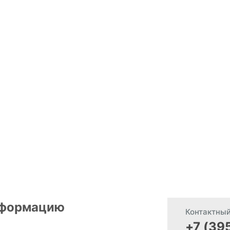
нформацию
Контактны
+7 (39